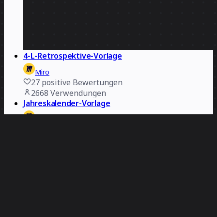
4-L-Retrospektive-Vorlage
Miro
27
positive Bewertungen
2668
Verwendungen
Jahreskalender-Vorlage
Miro
35
positive Bewertungen
2413
Verwendungen
Vorlage: Schnelle Retrospektive
Miro
21
positive Bewertungen
2410
Verwendungen
Gantt-Diagramm-Vorlage
Miro