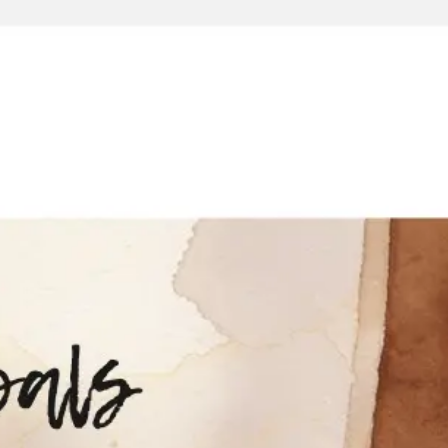
Miroverse
Vorlagen
Für dich
Mit KI beschleunigt
Nach Einsatzbereich