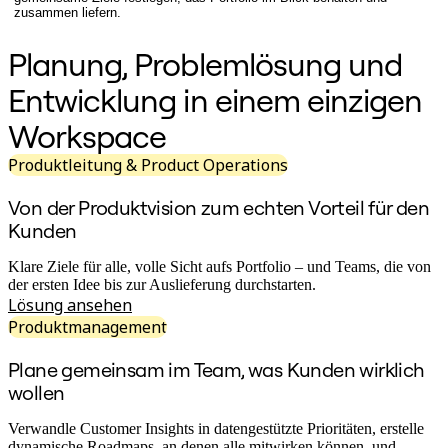
zusammen liefern.
Organisationsdesign
Lösungen
Planung, Problemlösung und
Nach Geschäftssegment
Große Unternehmen
Entwicklung in einem einzigen
KMU
Startups
Workspace
Nach Branche
Digitales
Professionelle Dienstleistungen
Produktleitung & Product Operations
Fertigung
Einzelhandel
Von der Produktvision zum echten Vorteil für den
Finanzdienstleistungen
Kunden
Pharmaindustrie & Life Science
Nach Team
Klare Ziele für alle, volle Sicht aufs Portfolio – und Teams, die von
Produktmanagement
der ersten Idee bis zur Auslieferung durchstarten.
Design & UX
Lösung ansehen
Softwareentwicklung
Produktleitung & Product Ops
Produktmanagement
Operativer Bereich
Marketing
Plane gemeinsam im Team, was Kunden wirklich
IT
wollen
Nach strategischer Initiative
Product Operating System
Verwandle Customer Insights in datengestützte Prioritäten, erstelle
KI-Transformation
dynamische Roadmaps, an denen alle mitwirken können, und