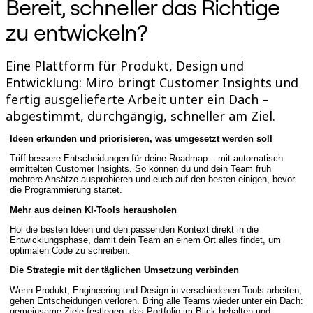
Bereit, schneller das Richtige
Talktrack
Tabellen
zu entwickeln?
Dokumente
Präsentation
Einsatzbereiche
Eine Plattform für Produkt, Design und
Unsere Empfehlungen
Entwicklung: Miro bringt Customer Insights und
KI-Playbooks entdecken
fertig ausgelieferte Arbeit unter ein Dach –
Im Miroverse umschauen
Allgemein
abgestimmt, durchgängig, schneller am Ziel.
Diagramme
Workshops
Ideen erkunden und priorisieren, was umgesetzt werden soll
Brainstorming
Triff bessere Entscheidungen für deine Roadmap – mit automatisch
Mindmaps
ermittelten Customer Insights. So können du und dein Team früh
Concept Maps
mehrere Ansätze ausprobieren und euch auf den besten einigen, bevor
Flussdiagramme
die Programmierung startet.
Spezialisiert
Mehr aus deinen KI-Tools herausholen
Erstellen von Roadmaps
Prozessabbildung
Hol die besten Ideen und den passenden Kontext direkt in die
Technisches Design & Dokumentation
Entwicklungsphase, damit dein Team an einem Ort alles findet, um
Prototypen & Wireframes
optimalen Code zu schreiben.
Abbildung der Customer Journey
Die Strategie mit der täglichen Umsetzung verbinden
Auswertung von Research
Miro Design Workshops
Wenn Produkt, Engineering und Design in verschiedenen Tools arbeiten,
Miro Planning & Delivery
gehen Entscheidungen verloren. Bring alle Teams wieder unter ein Dach:
gemeinsame Ziele festlegen, das Portfolio im Blick behalten und
Zielplanung