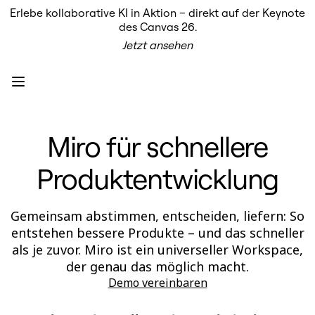
Erlebe kollaborative KI in Aktion – direkt auf der Keynote
Produkt
des Canvas 26.
Unsere Empfehlungen
Jetzt ansehen
Intelligenter Canvas
Flows
Prototypen & Wireframes
Engage
Plattform
KI-Übersicht
AI Workflows
Miro für schnellere
Connectors
MCP-Server
KI-Playbooks entdecken
Produktentwicklung
MCP-Server
Blueprints
Integrationen
Sicherheit
Gemeinsam abstimmen, entscheiden, liefern: So
Enterprise Guard
entstehen bessere Produkte – und das schneller
Entwicklerplattform
als je zuvor. Miro ist ein universeller Workspace,
Apps herunterladen
Formate
der genau das möglich macht.
Whiteboard
Demo vereinbaren
Diagramme
Kanban
Zeitachsen