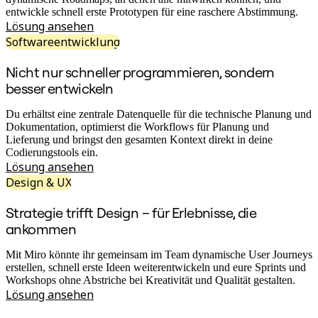
Transformation der Arbeitsweisen
entwickle schnell erste Prototypen für eine raschere Abstimmung.
Digitaler Arbeitsplatz
Lösung ansehen
Customer Experience & Service Design
Cloud & Softwaretransformation
Softwareentwicklung
Ressourcen
Lernen
Nicht nur schneller programmieren, sondern
Erfolgsgeschichten
besser entwickeln
Academy
Webinare
Du erhältst eine zentrale Datenquelle für die technische Planung und
Reforge Learning
Dokumentation, optimierst die Workflows für Planung und
Community & Support
Lieferung und bringst den gesamten Kontext direkt in deine
Hilfecenter
Codierungstools ein.
Veranstaltungen
Lösung ansehen
Community
Blog
Design & UX
Partner & Dienstleistungen
Miro Professional Services
Strategie trifft Design – für Erlebnisse, die
Lösungspartner
ankommen
Preise
Mit Miro könnte ihr gemeinsam im Team dynamische User Journeys
erstellen, schnell erste Ideen weiterentwickeln und eure Sprints und
Workshops ohne Abstriche bei Kreativität und Qualität gestalten.
Lösung ansehen