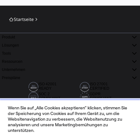
Startseite
Produkt
Lösungen
Tools
Ressourcen
Unternehmen
Preispläne
ISO 42001
ISO 27001
READY
CERTIFIED
SOC 2
GDPR
COMPLIANT
COMPLIANT
Wenn Sie auf „Alle Cookies akzeptieren“ klicken, stimmen Sie
der Speicherung von Cookies auf Ihrem Gerät zu, um die
Websitenavigation zu verbessern, die Websitenutzung zu
analysieren und unsere Marketingbemühungen zu
unterstützen.
Über 20.000 Bewertungen von Capterra, G2 und Trustradius