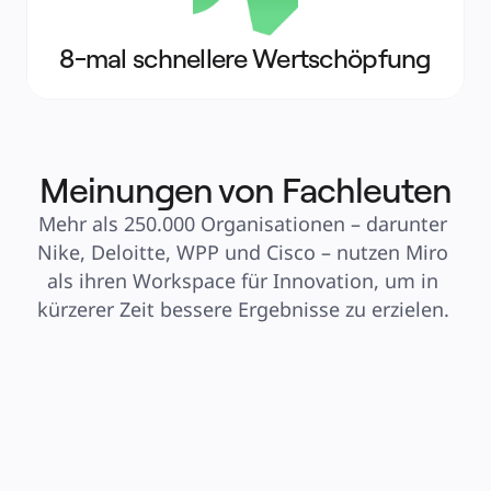
8-mal schnellere Wertschöpfung
Meinungen von Fachleuten
Mehr als 250.000 Organisationen – darunter 
Nike, Deloitte, WPP und Cisco – nutzen Miro 
als ihren Workspace für Innovation, um in 
kürzerer Zeit bessere Ergebnisse zu erzielen. 
"Our TAM is hands down one of 
"We have b
the best TAM's I've ever worked 
with our TA
with in any vendor relationship. 
knowledge 
Not only are they incredibly 
helpful wh
knowledgeable of the platform 
the Govern
itself, but they’re a true partner to 
wouldn't be