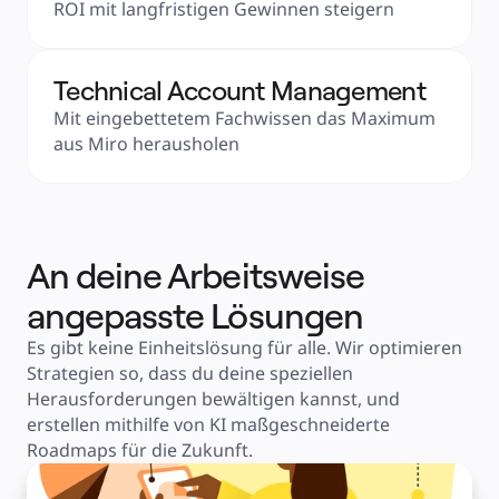
ROI mit langfristigen Gewinnen steigern
Finanzdienstleistungen
Pharmaindustrie & Life Science
Nach Team
Produktmanagement
Design & UX
Technical Account Management
Softwareentwicklung
Produktleitung & Product Ops
Mit eingebettetem Fachwissen das Maximum 
Operativer Bereich
Marketing
aus Miro herausholen
IT
Nach strategischer Initiative
Product Operating System
KI-Transformation
Transformation der Arbeitsweisen
Digitaler Arbeitsplatz
Customer Experience & Service Design
Cloud & Softwaretransformation
An deine Arbeitsweise
Ressourcen
Lernen
angepasste Lösungen
Erfolgsgeschichten
Academy
Webinare
Es gibt keine Einheitslösung für alle. Wir optimieren 
Reforge Learning
Community & Support
Strategien so, dass du deine speziellen 
Hilfecenter
Herausforderungen bewältigen kannst, und 
Veranstaltungen
Community
erstellen mithilfe von KI maßgeschneiderte 
Blog
Roadmaps für die Zukunft.
Partner & Dienstleistungen
Miro Professional Services
Lösungspartner
Preise