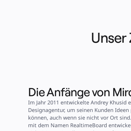
Finanzdienstleistungen
Pharmaindustrie & Life Science
Nach Team
Produktmanagement
Design & UX
Softwareentwicklung
Produktleitung & Product Ops
Operativer Bereich
Unser 
Marketing
IT
Nach strategischer Initiative
Product Operating System
KI-Transformation
Transformation der Arbeitsweisen
Digitaler Arbeitsplatz
Customer Experience & Service Design
Cloud & Softwaretransformation
Ressourcen
Lernen
Erfolgsgeschichten
Academy
Die Anfänge von Mir
Webinare
Reforge Learning
Community & Support
Hilfecenter
Im Jahr 2011 entwickelte Andrey Khusid ei
Veranstaltungen
Community
Designagentur, um seinen Kunden Ideen p
Blog
Partner & Dienstleistungen
können, auch wenn sie nicht vor Ort sind
Miro Professional Services
Lösungspartner
mit dem Namen RealtimeBoard entwickelt
Preise