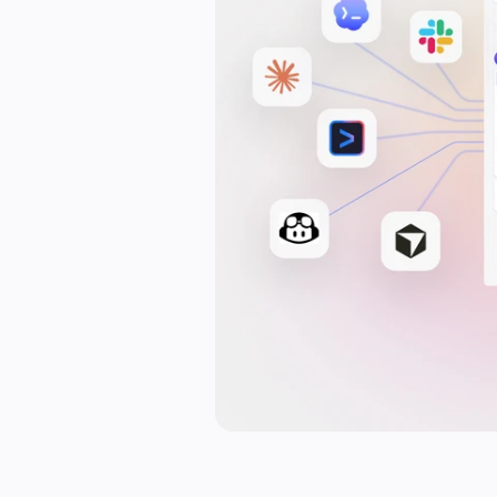
Einsatzbereiche
Unsere Empfehlungen
KI-Playbooks entdecken
Im Miroverse umschauen
Allgemein
Diagramme
Workshops
Brainstorming
Mindmaps
Concept Maps
Flussdiagramme
Spezialisiert
Erstellen von Roadmaps
Prozessabbildung
Technisches Design & Dokumentation
Prototypen & Wireframes
Abbildung der Customer Journey
Auswertung von Research
Miro Design Workshops
Miro Planning & Delivery
Zielplanung
Organisationsdesign
Lösungen
Nach Geschäftssegment
Große Unternehmen
KMU
Startups
Nach Branche
Digitales
Professionelle Dienstleistungen
Fertigung
Einzelhandel