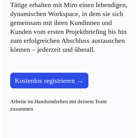
Tätige erhalten mit Miro einen lebendigen, 
Talktrack
Tabellen
dynamischen Workspace, in dem sie sich 
Dokumente
gemeinsam mit ihren Kundinnen und 
Präsentation
Einsatzbereiche
Kunden vom ersten Projektbriefing bis hin 
Unsere Empfehlungen
KI-Playbooks entdecken
zum erfolgreichen Abschluss austauschen 
Im Miroverse umschauen
können – jederzeit und überall.
Allgemein
Diagramme
Workshops
Brainstorming
Mindmaps
Concept Maps
Kostenlos registrieren →
Flussdiagramme
Spezialisiert
Erstellen von Roadmaps
Prozessabbildung
Arbeite im Handumdrehen mit deinem Team 
Technisches Design & Dokumentation
zusammen
Prototypen & Wireframes
Abbildung der Customer Journey
Auswertung von Research
Miro Design Workshops
Miro Planning & Delivery
Zielplanung