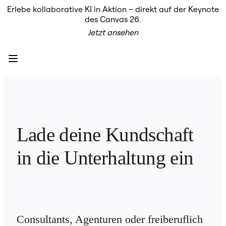
Erlebe kollaborative KI in Aktion – direkt auf der Keynote
Produkt
des Canvas 26.
Unsere Empfehlungen
Jetzt ansehen
Intelligenter Canvas
Flows
Prototypen & Wireframes
Engage
Plattform
KI-Übersicht
AI Workflows
Connectors
MCP-Server
KI-Playbooks entdecken
MCP-Server
Lade deine Kundschaft 
Blueprints
Integrationen
in die Unterhaltung ein
Sicherheit
Enterprise Guard
Entwicklerplattform
Apps herunterladen
Formate
Whiteboard
Diagramme
Kanban
Consultants, Agenturen oder freiberuflich 
Zeitachsen