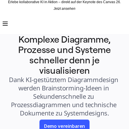
Erlebe kollaborative KI in Aktion – direkt auf der Keynote des Canvas 26.
Jetzt ansehen
Produkt
Unsere Empfehlungen
Intelligenter Canvas
Flows
Prototypen & Wireframes
Komplexe Diagramme,
Engage
Plattform
Prozesse und Systeme
KI-Übersicht
AI Workflows
Connectors
schneller denn je
MCP-Server
KI-Playbooks entdecken
visualisieren
MCP-Server
Blueprints
Integrationen
Dank KI-gestütztem Diagrammdesign 
Sicherheit
Enterprise Guard
werden Brainstorming-Ideen in 
Entwicklerplattform
Apps herunterladen
Sekundenschnelle zu 
Formate
Whiteboard
Prozessdiagrammen und technische 
Diagramme
Kanban
Dokumente zu Systemdesigns.
Zeitachsen
Talktrack
Tabellen
Dokumente
Demo vereinbaren
Präsentation