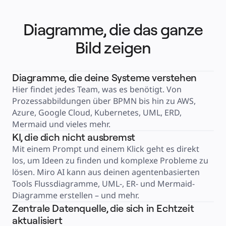
Finanzdienstleistungen
Pharmaindustrie & Life Science
Nach Team
Diagramme, die das ganze
Produktmanagement
Design & UX
Softwareentwicklung
Bild zeigen
Produktleitung & Product Ops
Operativer Bereich
Marketing
IT
Diagramme, die deine Systeme verstehen
Nach strategischer Initiative
Product Operating System
Hier findet jedes Team, was es benötigt. Von 
KI-Transformation
Transformation der Arbeitsweisen
Prozessabbildungen über BPMN bis hin zu AWS, 
Digitaler Arbeitsplatz
Customer Experience & Service Design
Azure, Google Cloud, Kubernetes, UML, ERD, 
Cloud & Softwaretransformation
Mermaid und vieles mehr.
Ressourcen
Lernen
KI, die dich nicht ausbremst
Erfolgsgeschichten
Academy
Mit einem Prompt und einem Klick geht es direkt 
Webinare
los, um Ideen zu finden und komplexe Probleme zu 
Reforge Learning
Community & Support
lösen. Miro AI kann aus deinen agentenbasierten 
Hilfecenter
Veranstaltungen
Tools Flussdiagramme, UML-, ER- und Mermaid-
Community
Diagramme erstellen – und mehr.
Blog
Partner & Dienstleistungen
Zentrale Datenquelle, die sich in Echtzeit
Miro Professional Services
Lösungspartner
aktualisiert
Preise