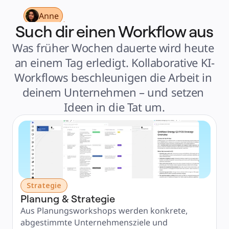
Finanzdienstleistungen
Pharmaindustrie & Life Science
Anne
Nach Team
Such dir einen Workflow aus
Produktmanagement
Design & UX
Softwareentwicklung
Was früher Wochen dauerte wird heute 
Produktleitung & Product Ops
Operativer Bereich
an einem Tag erledigt. Kollaborative KI-
Marketing
IT
Workflows beschleunigen die Arbeit in 
Nach strategischer Initiative
Product Operating System
deinem Unternehmen – und setzen 
KI-Transformation
Transformation der Arbeitsweisen
Ideen in die Tat um.
Digitaler Arbeitsplatz
Customer Experience & Service Design
Cloud & Softwaretransformation
Ressourcen
Lernen
Erfolgsgeschichten
Academy
Webinare
Reforge Learning
Community & Support
Hilfecenter
Veranstaltungen
Strategie
Community
Planung & Strategie
Blog
Partner & Dienstleistungen
Aus Planungsworkshops werden konkrete, 
Miro Professional Services
Lösungspartner
abgestimmte Unternehmensziele und 
Preise