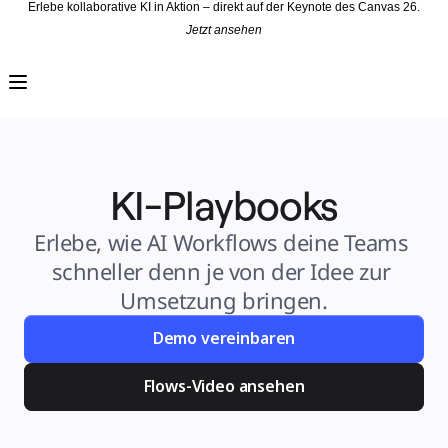
Erlebe kollaborative KI in Aktion – direkt auf der Keynote des Canvas 26.
Jetzt ansehen
Produkt
Unsere Empfehlungen
Intelligenter Canvas
Flows
Prototypen & Wireframes
Engage
Plattform
KI-Übersicht
AI Workflows
KI-Playbooks
Connectors
MCP-Server
KI-Playbooks entdecken
MCP-Server
Erlebe, wie AI Workflows deine Teams 
Blueprints
Integrationen
schneller denn je von der Idee zur 
Sicherheit
Enterprise Guard
Umsetzung bringen.
Entwicklerplattform
Apps herunterladen
Formate
Demo vereinbaren
Whiteboard
Diagramme
Kanban
Flows-Video ansehen
Zeitachsen
Talktrack
Tabellen
Dokumente
Präsentation