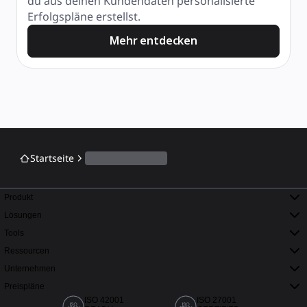
du aus deinen Kundendaten personalisierte 
Erfolgspläne erstellst.
Mehr entdecken
Startseite
Produkt
Lösungen
Tools
Ressourcen
Unternehmen
Preispläne
ISO 42001
ISO 27001