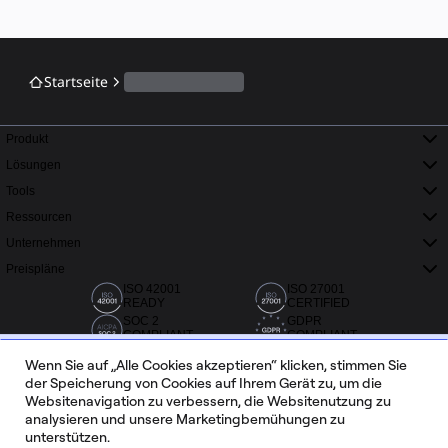
Startseite
Produkt
Lösungen
Tools
Ressourcen
Unternehmen
Preispläne
ISO 42001
ISO 27001
READY
CERTIFIED
SOC 2
GDPR
COMPLIANT
COMPLIANT
Wenn Sie auf „Alle Cookies akzeptieren“ klicken, stimmen Sie
der Speicherung von Cookies auf Ihrem Gerät zu, um die
Websitenavigation zu verbessern, die Websitenutzung zu
analysieren und unsere Marketingbemühungen zu
unterstützen.