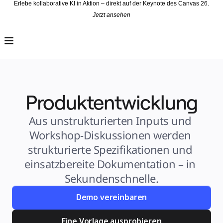
Erlebe kollaborative KI in Aktion – direkt auf der Keynote des Canvas 26.
Jetzt ansehen
Produkt
Unsere Empfehlungen
Intelligenter Canvas
Flows
Prototypen & Wireframes
Engage
Plattform
KI-Übersicht
AI Workflows
Produktentwicklung
Connectors
MCP-Server
KI-Playbooks entdecken
MCP-Server
Aus unstrukturierten Inputs und 
Blueprints
Integrationen
Workshop-Diskussionen werden 
Sicherheit
Enterprise Guard
strukturierte Spezifikationen und 
Entwicklerplattform
Apps herunterladen
einsatzbereite Dokumentation – in 
Formate
Whiteboard
Sekundenschnelle.
Diagramme
Kanban
Zeitachsen
Demo vereinbaren
Talktrack
Tabellen
Dokumente
Eine Vorlage ausprobieren
Präsentation