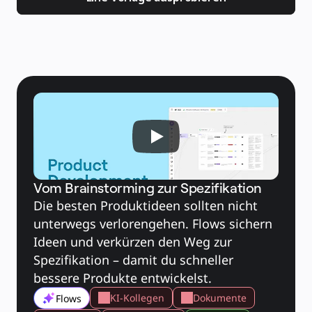
Einsatzbereiche
Unsere Empfehlungen
KI-Playbooks entdecken
Im Miroverse umschauen
Allgemein
Diagramme
Workshops
Brainstorming
Mindmaps
Concept Maps
Flussdiagramme
Spezialisiert
Erstellen von Roadmaps
Prozessabbildung
Technisches Design & Dokumentation
Prototypen & Wireframes
Abbildung der Customer Journey
Auswertung von Research
Miro Design Workshops
Vom Brainstorming zur Spezifikation
Miro Planning & Delivery
Zielplanung
Die besten Produktideen sollten nicht 
Organisationsdesign
Lösungen
unterwegs verlorengehen. Flows sichern 
Nach Geschäftssegment
Ideen und verkürzen den Weg zur 
Große Unternehmen
KMU
Spezifikation – damit du schneller 
Startups
Nach Branche
bessere Produkte entwickelst.
Digitales
Professionelle Dienstleistungen
KI-Kollegen
Dokumente
Flows
Fertigung
Einzelhandel