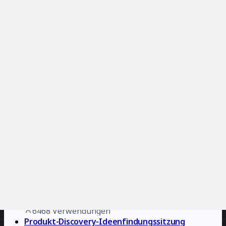
7355
Verwendungen
Retrospektive auf der Insel Golocans
Clyde D'Souza
613
positive Bewertungen
6925
Verwendungen
Starfish-Retrospektive
Netzwerkknoten
284
positive Bewertungen
6468
Verwendungen
Produkt-Discovery-Ideenfindungssitzung