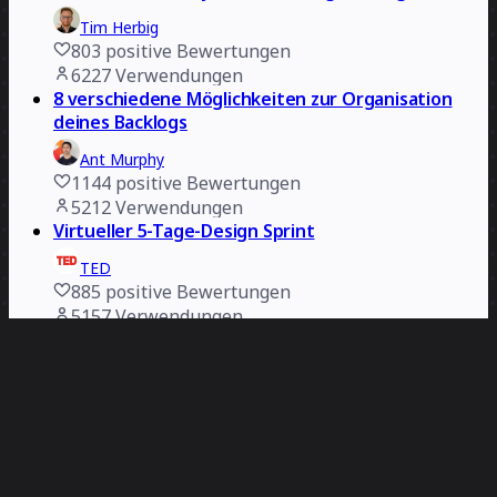
Tim Herbig
803
positive Bewertungen
6227
Verwendungen
8 verschiedene Möglichkeiten zur Organisation
deines Backlogs
Ant Murphy
1144
positive Bewertungen
5212
Verwendungen
Virtueller 5-Tage-Design Sprint
TED
885
positive Bewertungen
5157
Verwendungen
Retrospektive
Axelle Vanquaillie
402
positive Bewertungen
4866
Verwendungen
SIPOC-Prozessablauf
Reagan Pannell