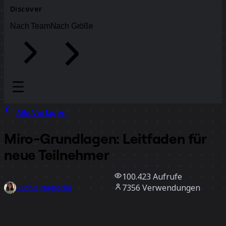
Discover
Nach Team
Nach Größe
Alle Vorlagen
Miro-Grundlagen: Leitfaden für
neue Teilnehmer
100.423
Aufrufe
7356
Verwendungen
Rachel Nagrecha
366
positive Bewertungen
Vorlage verwenden