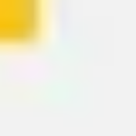
4-L-Retrospektive-Vorlage
Miro
27
positive Bewertungen
2668
Verwendungen
Vorlage: Schnelle Retrospektive
Miro
21
positive Bewertungen
2410
Verwendungen
Segelboot-Retrospektive
Johanna Torstensson
2118
positive Bewertungen
48.094
Verwendungen
Mad Sad Glad Retrospektive
Miro
8
positive Bewertungen