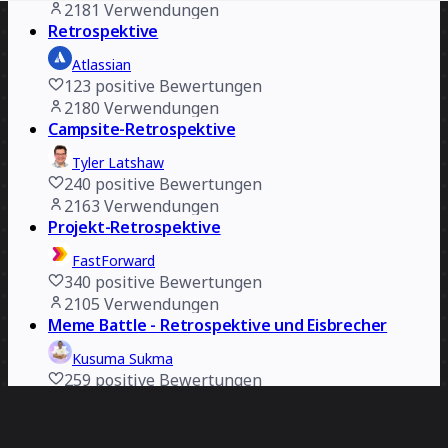
2181
Verwendungen
Retrospektive
Atlassian
123
positive Bewertungen
2180
Verwendungen
Campsite-Retrospektive
Tyler Latshaw
240
positive Bewertungen
2163
Verwendungen
Projekt-Retrospektive
FastForward
340
positive Bewertungen
2105
Verwendungen
Meme Battle - Retrospektive und Eisbrecher
Kusuma Sukma
259
positive Bewertungen
2097
Verwendungen
Camping-Retrospektive