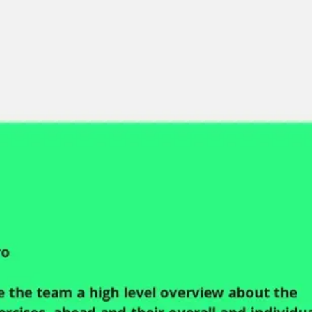
Miroverse
Vorlagen
Für dich
Mit KI beschleunigt
Nach Einsatzbereich