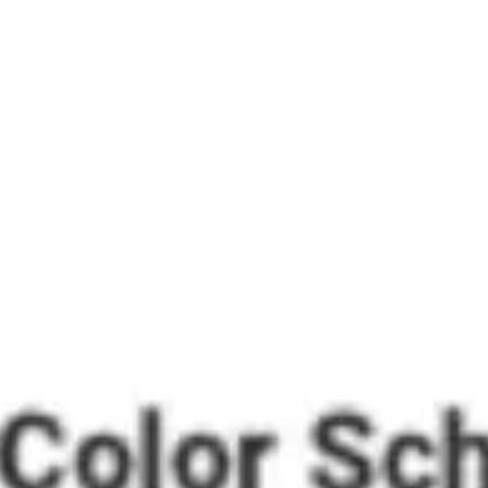
Miroverse
Vorlagen
Für dich
Mit KI beschleunigt
Nach Einsatzbereich