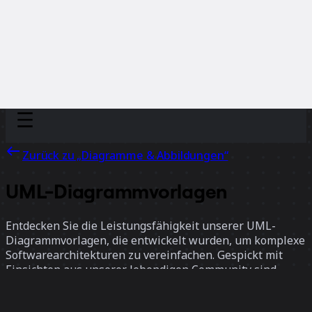
Discover
Nach Team
Nach Größe
Zurück zu „Diagramme & Abbildungen“
UML-Diagrammvorlagen
Entdecken Sie die Leistungsfähigkeit unserer UML-
Diagrammvorlagen, die entwickelt wurden, um komplexe
Softwarearchitekturen zu vereinfachen. Gespickt mit
Einsichten aus unserer lebendigen Community sind
diese UML-Diagrammbeispiele Ihre bevorzugte
Ressource für präzise Planung und effektive