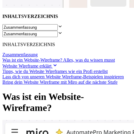
Transformation der Arbeitsweisen
Digitaler Arbeitsplatz
Customer Experience & Service Design
INHALTSVERZEICHNIS
Cloud & Softwaretransformation
Ressourcen
Lernen
Erfolgsgeschichten
Academy
Webinare
INHALTSVERZEICHNIS
Reforge Learning
Community & Support
Zusammenfassung
Hilfecenter
Was ist ein Website-Wireframe? Alles, was du wissen musst
Veranstaltungen
Website Wireframe erklärt
Community
Tipps, wie du Website Wireframes wie ein Profi erstellst
Blog
Lass dich von unseren Website Wireframe-Beispielen inspirieren
Partner & Dienstleistungen
Bring dein Website Wireframe mit Miro auf die nächste Stufe
Miro Professional Services
Lösungspartner
Was ist ein Website-
Preise
Wireframe?