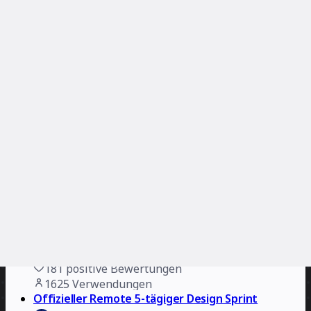
Service Blueprint-Vorlage
Miro
20
positive Bewertungen
1671
Verwendungen
Vorlage für Low-Fidelity-Prototypen
Miro
20
positive Bewertungen
1656
Verwendungen
User Research Observations Board
Laura Yarrow
181
positive Bewertungen
1625
Verwendungen
Offizieller Remote 5-tägiger Design Sprint