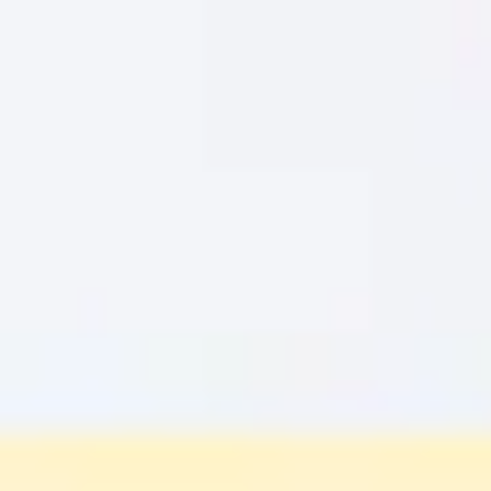
Miroverse
Vorlagen
Für dich
Mit KI beschleunigt
Nach Einsatzbereich