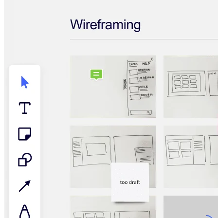
Talktrack
Tabellen
Dokumente
Präsentation
Einsatzbereiche
Unsere Empfehlungen
KI-Playbooks entdecken
Im Miroverse umschauen
Allgemein
Diagramme
Workshops
Brainstorming
Mindmaps
Concept Maps
Flussdiagramme
Spezialisiert
Erstellen von Roadmaps
Prozessabbildung
Technisches Design & Dokumentation
Prototypen & Wireframes
Abbildung der Customer Journey
Auswertung von Research
Miro Design Workshops
Miro Planning & Delivery
Zielplanung