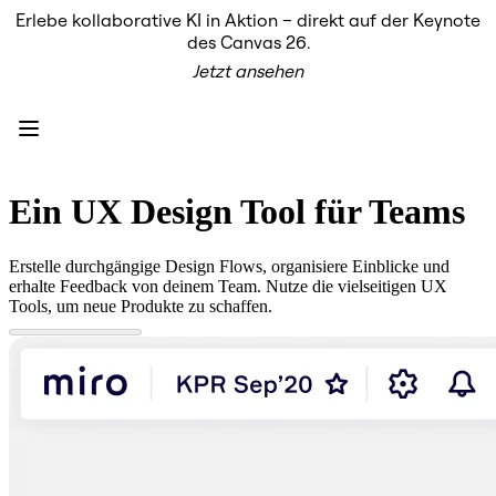
Erlebe kollaborative KI in Aktion – direkt auf der Keynote
Produkt
des Canvas 26.
Unsere Empfehlungen
Jetzt ansehen
Intelligenter Canvas
Flows
Prototypen & Wireframes
Engage
Plattform
KI-Übersicht
AI Workflows
Ein UX Design Tool für Teams
Connectors
MCP-Server
KI-Playbooks entdecken
Erstelle durchgängige Design Flows, organisiere Einblicke und
MCP-Server
erhalte Feedback von deinem Team. Nutze die vielseitigen UX
Blueprints
Tools, um neue Produkte zu schaffen.
Integrationen
Sicherheit
Enterprise Guard
Entwicklerplattform
Apps herunterladen
Formate
Whiteboard
Diagramme
Kanban
Zeitachsen