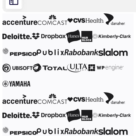
Transformation der Arbeitsweisen
Digitaler Arbeitsplatz
Customer Experience & Service Design
Cloud & Softwaretransformation
Ressourcen
Lernen
Erfolgsgeschichten
Academy
Webinare
Reforge Learning
Community & Support
Hilfecenter
Veranstaltungen
Community
Blog
Partner & Dienstleistungen
Miro Professional Services
Lösungspartner
Preise