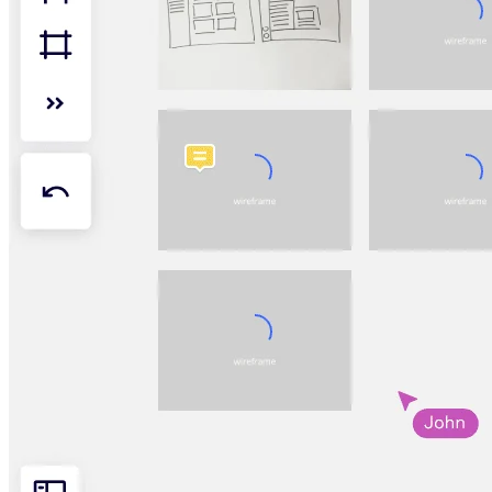
Organisationsdesign
Lösungen
Nach Geschäftssegment
Große Unternehmen
KMU
Startups
Nach Branche
Digitales
Professionelle Dienstleistungen
Fertigung
Einzelhandel
Finanzdienstleistungen
Pharmaindustrie & Life Science
Nach Team
Produktmanagement
Design & UX
Softwareentwicklung
Produktleitung & Product Ops
Operativer Bereich
Marketing
IT
Nach strategischer Initiative
Product Operating System
KI-Transformation