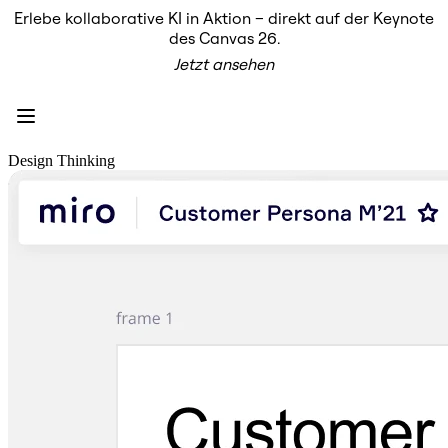
Erlebe kollaborative KI in Aktion – direkt auf der Keynote
Produkt
des Canvas 26.
Unsere Empfehlungen
Jetzt ansehen
Intelligenter Canvas
Flows
Prototypen & Wireframes
Engage
Plattform
KI-Übersicht
Design Thinking
AI Workflows
Connectors
MCP-Server
KI-Playbooks entdecken
MCP-Server
Blueprints
Integrationen
Sicherheit
Enterprise Guard
Entwicklerplattform
Apps herunterladen
Formate
Whiteboard
Diagramme
Kanban
Zeitachsen