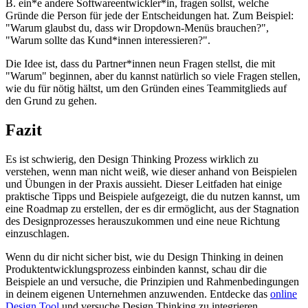
B. ein*e andere Softwareentwickler*in, fragen sollst, welche
Gründe die Person für jede der Entscheidungen hat. Zum Beispiel:
"Warum glaubst du, dass wir Dropdown-Menüs brauchen?",
"Warum sollte das Kund*innen interessieren?".
Die Idee ist, dass du Partner*innen neun Fragen stellst, die mit
"Warum" beginnen, aber du kannst natürlich so viele Fragen stellen,
wie du für nötig hältst, um den Gründen eines Teammitglieds auf
den Grund zu gehen.
Fazit
Es ist schwierig, den Design Thinking Prozess wirklich zu
verstehen, wenn man nicht weiß, wie dieser anhand von Beispielen
und Übungen in der Praxis aussieht. Dieser Leitfaden hat einige
praktische Tipps und Beispiele aufgezeigt, die du nutzen kannst, um
eine Roadmap zu erstellen, der es dir ermöglicht, aus der Stagnation
des Designprozesses herauszukommen und eine neue Richtung
einzuschlagen.
Wenn du dir nicht sicher bist, wie du Design Thinking in deinen
Produktentwicklungsprozess einbinden kannst, schau dir die
Beispiele an und versuche, die Prinzipien und Rahmenbedingungen
in deinem eigenen Unternehmen anzuwenden. Entdecke das
online
Design Tool
und versuche Design Thinking zu integrieren.