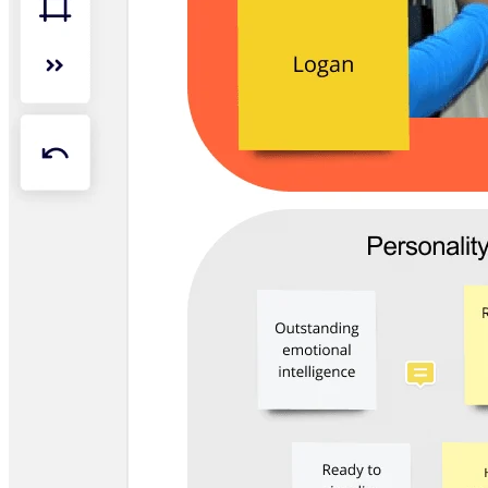
Organisationsdesign
Lösungen
Nach Geschäftssegment
Große Unternehmen
KMU
Startups
Nach Branche
Digitales
Professionelle Dienstleistungen
Fertigung
Einzelhandel
Finanzdienstleistungen
Pharmaindustrie & Life Science
Nach Team
Produktmanagement
Design & UX
Softwareentwicklung
Produktleitung & Product Ops
Operativer Bereich
Marketing
IT
Nach strategischer Initiative
Product Operating System
KI-Transformation