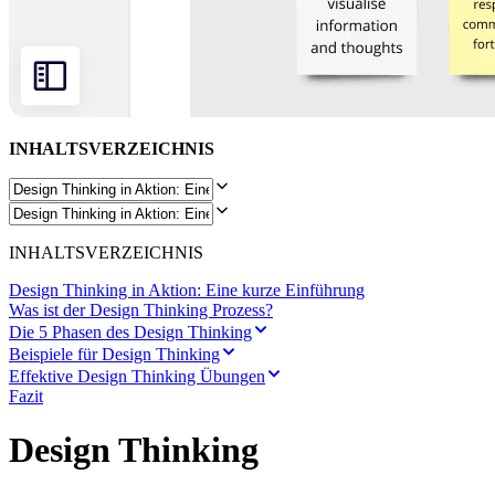
Transformation der Arbeitsweisen
Digitaler Arbeitsplatz
Customer Experience & Service Design
Cloud & Softwaretransformation
Ressourcen
Lernen
Erfolgsgeschichten
Academy
INHALTSVERZEICHNIS
Webinare
Reforge Learning
Community & Support
Hilfecenter
Veranstaltungen
INHALTSVERZEICHNIS
Community
Blog
Design Thinking in Aktion: Eine kurze Einführung
Partner & Dienstleistungen
Was ist der Design Thinking Prozess?
Miro Professional Services
Die 5 Phasen des Design Thinking
Lösungspartner
Beispiele für Design Thinking
Preise
Effektive Design Thinking Übungen
Fazit
Design Thinking