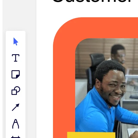
Talktrack
Tabellen
Dokumente
Präsentation
Einsatzbereiche
Unsere Empfehlungen
KI-Playbooks entdecken
Im Miroverse umschauen
Allgemein
Diagramme
Workshops
Brainstorming
Mindmaps
Concept Maps
Flussdiagramme
Spezialisiert
Erstellen von Roadmaps
Prozessabbildung
Technisches Design & Dokumentation
Prototypen & Wireframes
Abbildung der Customer Journey
Auswertung von Research
Miro Design Workshops
Miro Planning & Delivery
Zielplanung