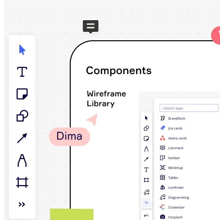
Talktrack
Tabellen
Dokumente
Präsentation
Einsatzbereiche
Unsere Empfehlungen
KI-Playbooks entdecken
Im Miroverse umschauen
Allgemein
Diagramme
Workshops
Brainstorming
Mindmaps
Concept Maps
Flussdiagramme
Spezialisiert
Erstellen von Roadmaps
Prozessabbildung
Technisches Design & Dokumentation
Prototypen & Wireframes
Abbildung der Customer Journey
Auswertung von Research
Miro Design Workshops
Miro Planning & Delivery
Zielplanung