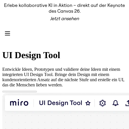
Erlebe kollaborative KI in Aktion – direkt auf der Keynote
Produkt
des Canvas 26.
Unsere Empfehlungen
Jetzt ansehen
Intelligenter Canvas
Flows
Prototypen & Wireframes
Engage
Plattform
KI-Übersicht
AI Workflows
UI Design Tool
Connectors
MCP-Server
KI-Playbooks entdecken
Entwickle Ideen, Prototypen und validiere deine Ideen mit einem
MCP-Server
integrierten UI Design Tool. Bringe dein Design mit einem
Blueprints
kundenorientierten Ansatz auf die nächste Stufe und erstelle ein UI,
Integrationen
das die Menschen lieben werden.
Sicherheit
Enterprise Guard
Entwicklerplattform
Apps herunterladen
Formate
Whiteboard
Diagramme
Kanban
Zeitachsen