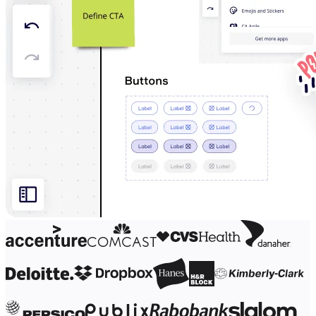
Organisationsdesign
Lösungen
Nach Geschäftssegment
Große Unternehmen
KMU
Startups
Nach Branche
Digitales
Professionelle Dienstleistungen
Fertigung
Einzelhandel
Finanzdienstleistungen
Pharmaindustrie & Life Science
Nach Team
Produktmanagement
Design & UX
Softwareentwicklung
Produktleitung & Product Ops
Operativer Bereich
Marketing
IT
Nach strategischer Initiative
Product Operating System
KI-Transformation