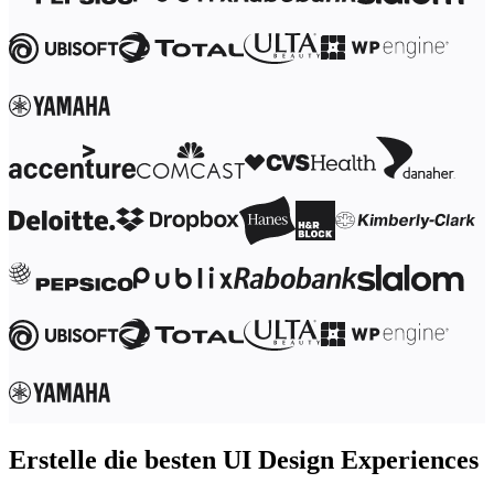
Transformation der Arbeitsweisen
Digitaler Arbeitsplatz
Customer Experience & Service Design
Cloud & Softwaretransformation
Ressourcen
Lernen
Erfolgsgeschichten
Academy
Webinare
Reforge Learning
Community & Support
Hilfecenter
Veranstaltungen
Community
Blog
Partner & Dienstleistungen
Miro Professional Services
Lösungspartner
Preise
Erstelle die besten UI Design Experiences