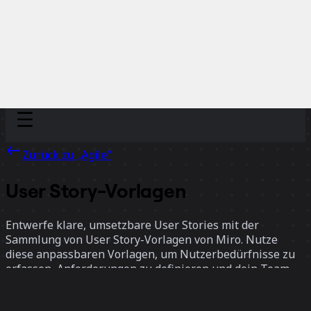
Discover
Nach Team
Nach Größe
Zurück zu „Agile“
User Story-Vorlagen
Entwerfe klare, umsetzbare User Stories mit der
Sammlung von User Story-Vorlagen von Miro. Nutze
diese anpassbaren Vorlagen, um Nutzerbedürfnisse zu
erfassen, Anforderungen zu definieren und dein Team
auf Produktentwicklungsziele auszurichten.
13 Vorlagen