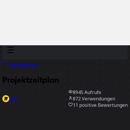
Discover
Nach Team
Nach Größe
Alle Vorlagen
Projektzeitplan
8945
Aufrufe
872
Verwendungen
Miro
11
positive Bewertungen
Vorlage verwenden