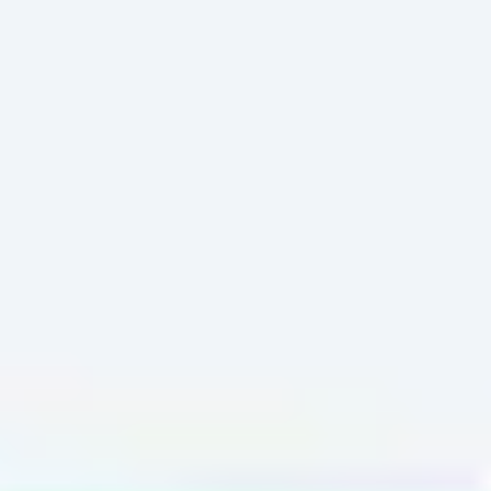
Miroverse
Vorlagen
Für dich
Mit KI beschleunigt
Nach Einsatzbereich