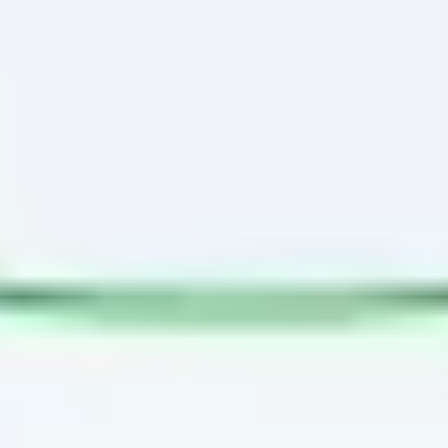
Discover
Nach Team
Nach Größe
Alle Vorlagen
Einstellungsprozess-Vorlage
4765
Aufrufe
81
Verwendungen
Miro
0
positive Bewertungen
Vorlage verwenden