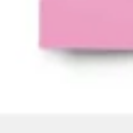
Discover
Nach Team
Nach Größe
Zurück zu „Research & Design“
Dokumentationsvorlagen
Erhalte einen Überblick über alle deine Projekte und
Vorgänge mit unserem Angebot an
Dokumentationsvorlagen. Optimiere Workflows und
kommuniziere komplexe Informationen in einem
gemeinsamen Bereich, um Silos zu überwinden und alle
auf den gleichen Stand zu bringen.