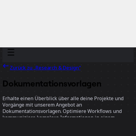
Discover
Nach Team
Nach Größe
Zurück zu „Research & Design“
Dokumentationsvorlagen
Erhalte einen Überblick über alle deine Projekte und
Vorgänge mit unserem Angebot an
Dokumentationsvorlagen. Optimiere Workflows und
kommuniziere komplexe Informationen in einem
gemeinsamen Bereich, um Silos zu überwinden und alle
auf den gleichen Stand zu bringen.