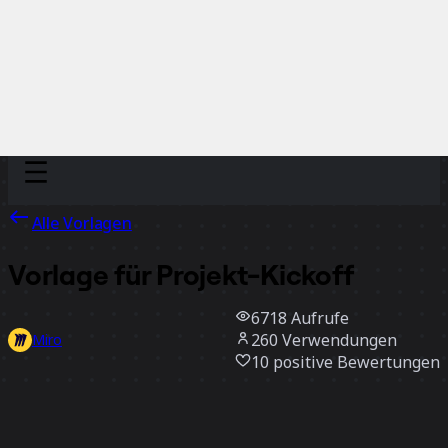
Discover
Nach Team
Nach Größe
Alle Vorlagen
Vorlage für Projekt-Kickoff
6718
Aufrufe
260
Verwendungen
Miro
10
positive Bewertungen
Vorlage verwenden