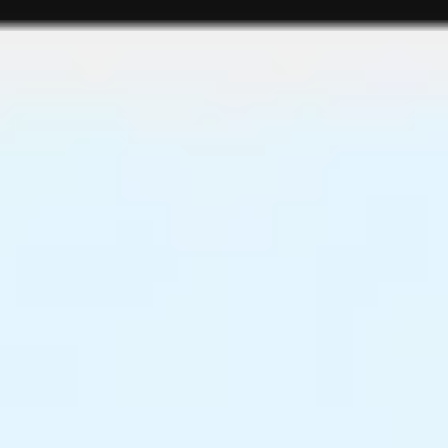
Miroverse
Plantillas
Para ti
Impulsadas por IA
Por caso de uso