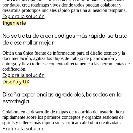
Transformación de las formas de trabajo
por datos, crea roadmaps vivos donde todos puedan colaborar y
Experiencia digital del empleado
desarrolla prototipos iniciales rápido para una alineación temprana.
Experiencia del cliente y diseño de servicios
Explora la solución
Transformación en la nube y de software
Recursos
Ingeniería
Aprendizaje
Historias de clientes
No se trata de crear códigos más rápido: se trata
Academia
de desarrollar mejor
Webinarios
Reforge Learning
Obtén una única fuente de información para el diseño técnico y la
Comunidad y soporte
documentación, agiliza los flujos de trabajo de planificación y
Centro de Ayuda
entrega, y lleva todo ese contexto directamente a las herramientas de
Eventos
codificación.
Comunidad
Explora la solución
Blog
Socios y servicios
Diseño y UX
Servicios profesionales de Miro
Socios de soluciones
Diseña experiencias agradables, basadas en la
Precios
estrategia
Colabora en el desarrollo de mapas de recorrido del usuario, itera
rápidamente sobre los primeros conceptos y organiza sesiones de
sprints y talleres más rápido sin sacrificar calidad ni creatividad.
Explora la solución