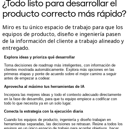
¿Todo listo para desarrollar el
Talktrack
Tablas
producto correcto más rápido?
Documentos
Diapositivas
Casos de uso
Miro es tu único espacio de trabajo para que los
Destacados
equipos de producto, diseño e ingeniería pasen
Explora los manuales de IA
de la información del cliente a trabajo alineado y
Explorar el Miroverse
General
entregado.
Diagramas
Talleres
Explora ideas y prioriza qué desarrollar
Lluvia de ideas
Toma decisiones de roadmap más inteligentes, con información de
Mapas mentales
clientes mostrada automáticamente. Explora más opciones en las
Mapas conceptuales
primeras etapas y ponte de acuerdo sobre el mejor camino a seguir
Diagramas de flujo
antes de empezar a codear.
Especializados
Aprovecha al máximo tus herramientas de IA
Creación de roadmaps
Mapeo de procesos
Incorpora las mejores ideas y todo el contexto adecuado directamente
Diseño técnico y documentación
en la fase de desarrollo, para que tu equipo empiece a codificar con
Prototipos y wireframes
todo lo que necesita ya en un solo lugar.
Mapas de recorrido del cliente
Conecta la estrategia con la ejecución diaria
Análisis de resultados
Miro Design Workshops
Cuando los equipos de producto, ingeniería y diseño trabajan en
Miro Planning & Delivery
herramientas separadas, las decisiones se retrasan. Reúne a todos los
equipos en un único espacio de trabajo para acordar objetivos, hacer
Planificación de objetivos