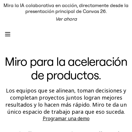
Mira la IA colaborativa en acción, directamente desde la
Producto
presentación principal de Canvas 26.
Destacados
Ver ahora
Lienzo inteligente™
Flujos
Prototipos y wireframes
Miro Engage
Plataforma
Descripción general de IA
AI Workflows
Miro para la aceleración
Conectores
Servidor MCP
Explora los manuales de IA
de productos.
Servidor MCP
Planes de acción
Integraciones
Seguridad
Los equipos que se alinean, toman decisiones y
Enterprise Guard
completan proyectos juntos logran mejores
Plataforma para desarrolladores
resultados y lo hacen más rápido. Miro te da un
Descargar aplicaciones
Formatos
único espacio de trabajo para que eso suceda.
Pizarra
Programar una demo
Diagramas
Kanban
Cronogramas