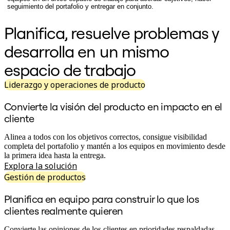
seguimiento del portafolio y entregar en conjunto.
Diseño organizacional
Soluciones
Planifica, resuelve problemas y
Por segmento empresarial
Enterprise
desarrolla en un mismo
Pequeña empresa
Startups
espacio de trabajo
Por sector
Digital
Servicios profesionales
Liderazgo y operaciones de producto
Fabricación
Comercio minorista
Convierte la visión del producto en impacto en el
Servicios financieros
cliente
Ciencias de la vida y farmacéutica
Por equipo
Alinea a todos con los objetivos correctos, consigue visibilidad
Gestión de productos
completa del portafolio y mantén a los equipos en movimiento desde
Diseño y UX
la primera idea hasta la entrega.
Ingeniería
Explora la solución
Liderazgo y operaciones de producto
Operaciones
Gestión de productos
Marketing
TI
Planifica en equipo para construir lo que los
Por iniciativa estratégica
clientes realmente quieren
Sistema operativo de producto
Transformación con IA
Convierte las opiniones de los clientes en prioridades respaldadas