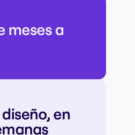
e meses a 
diseño, en 
semanas