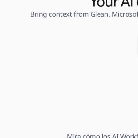
Your AI
Bring context from Glean, Microsof
Mira cómo los AI Workfl