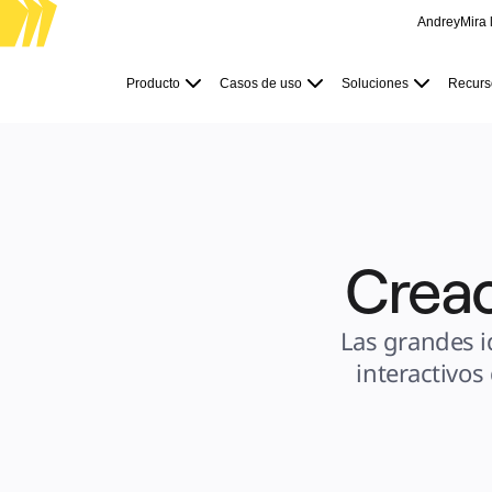
Andrey
Mira 
Producto
Destacados
Producto
Casos de uso
Soluciones
Recurs
Lienzo inteligente™
Flujos
Prototipos y wireframes
Miro Engage
Plataforma
Descripción general de IA
AI Workflows
Conectores
Servidor MCP
Explora los manuales de IA
Servidor MCP
Creac
Planes de acción
Integraciones
Seguridad
Enterprise Guard
Plataforma para desarrolladores
Las grandes i
Descargar aplicaciones
Formatos
interactivos
Pizarra
Diagramas
Kanban
Cronogramas
Talktrack
Tablas
Documentos
Diapositivas