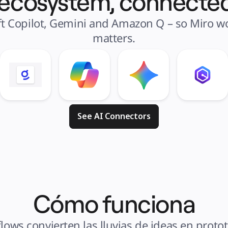
 ecosystem, connected
t Copilot, Gemini and Amazon Q – so Miro wor
matters.
See AI Connectors
Cómo funciona
ows convierten las lluvias de ideas en prototip