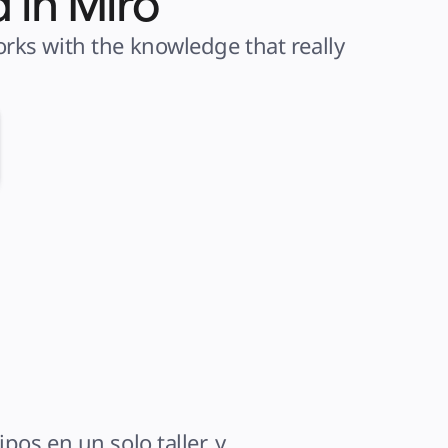
 in Miro
ks with the knowledge that really 
os en un solo taller, y 