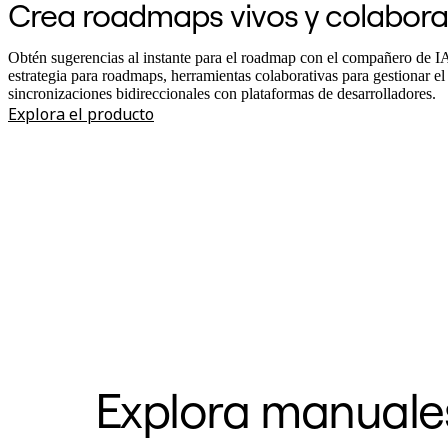
Transformación de las formas de trabajo
Crea roadmaps vivos y colabora
Experiencia digital del empleado
Experiencia del cliente y diseño de servicios
Transformación en la nube y de software
Obtén sugerencias al instante para el roadmap con el compañero de I
Recursos
estrategia para roadmaps, herramientas colaborativas para gestionar e
Aprendizaje
sincronizaciones bidireccionales con plataformas de desarrolladores.
Historias de clientes
Explora el producto
Academia
Webinarios
Reforge Learning
Comunidad y soporte
Centro de Ayuda
Eventos
Comunidad
Blog
Socios y servicios
Servicios profesionales de Miro
Socios de soluciones
Precios
Explora manuales