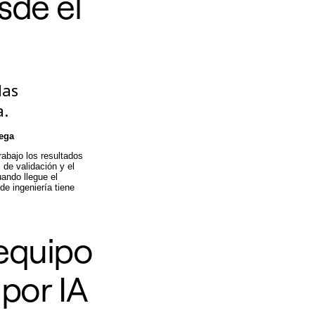
sde el
las
a.
rega
abajo los resultados
 de validación y el
ando llegue el
de ingeniería tiene
 equipo
por IA