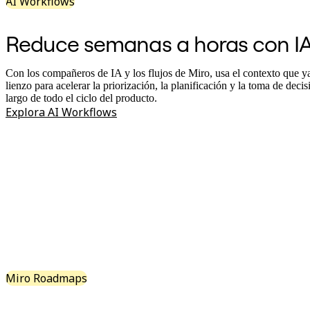
AI Workflows
Diseño organizacional
Soluciones
Reduce semanas a horas con I
Por segmento empresarial
Enterprise
Pequeña empresa
Con los compañeros de IA y los flujos de Miro, usa el contexto que ya
Startups
lienzo para acelerar la priorización, la planificación y la toma de decis
Por sector
largo de todo el ciclo del producto.
Digital
Explora AI Workflows
Servicios profesionales
Fabricación
Comercio minorista
Servicios financieros
Ciencias de la vida y farmacéutica
Por equipo
Gestión de productos
Diseño y UX
Ingeniería
Liderazgo y operaciones de producto
Operaciones
Marketing
TI
Por iniciativa estratégica
Miro Roadmaps
Sistema operativo de producto
Transformación con IA