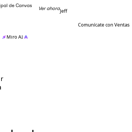
cipal de Canvas
Ver ahora
Jeff
Comunícate con Ventas
Miro AI
r
a