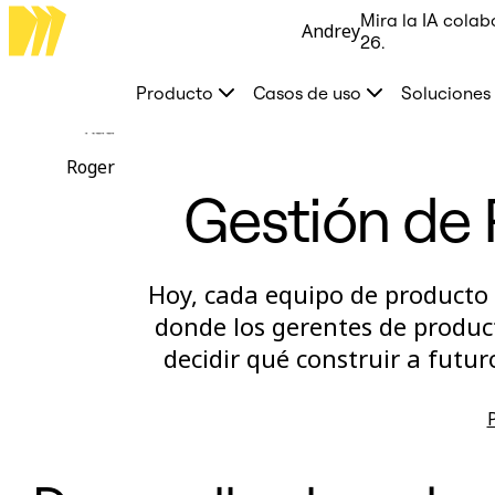
Mira la IA colab
Andrey
Producto
26.
Destacados
Lienzo inteligente™
Producto
Casos de uso
Soluciones
Flujos
Prototipos y wireframes
Rad
Miro Engage
Plataforma
Roger
Descripción general de IA
Gestión de 
AI Workflows
Conectores
Servidor MCP
Explora los manuales de IA
Servidor MCP
Hoy, cada equipo de producto 
Planes de acción
Integraciones
donde los gerentes de produc
Seguridad
decidir qué construir a futur
Enterprise Guard
Plataforma para desarrolladores
Descargar aplicaciones
Formatos
Pizarra
Diagramas
Kanban
Cronogramas