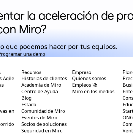
entar la aceleración de pr
con Miro?
lo que podemos hacer por tus equipos.
Programar una demo
s
Recursos
Empresa
Plan
 Agile
Historias de clientes
Quiénes somos
Prec
as
Academia de Miro
Empleos 🚀
Busi
Centro de Ayuda
Miro en los medios
Ente
Blog
Cons
l
Estado
Educ
vas en
Comunidad de Miro
Star
Eventos de Miro
ON
orrido
Socios de soluciones
Comu
Seguridad en Miro
Vent