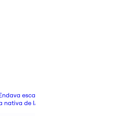
Blog
ndava escaló la
El camino de GitHub
a nativa de IA
hacia la adopción de l
IA en toda la