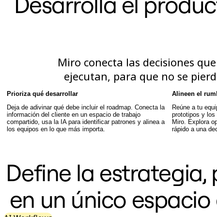
Desarrolla el produc
Talktrack
Tablas
Documentos
Diapositivas
Casos de uso
Destacados
Miro conecta las decisiones qu
Explora los manuales de IA
Explorar el Miroverse
ejecutan, para que no se pierd
General
Diagramas
Prioriza qué desarrollar
Alineen el rum
Talleres
Lluvia de ideas
Deja de adivinar qué debe incluir el roadmap. Conecta la
Reúne a tu equip
Mapas mentales
información del cliente en un espacio de trabajo
prototipos y los
Mapas conceptuales
compartido, usa la IA para identificar patrones y alinea a
Miro. Explora o
los equipos en lo que más importa.
rápido a una de
Diagramas de flujo
Especializados
Creación de roadmaps
Mapeo de procesos
Define la estrategia, 
Diseño técnico y documentación
Prototipos y wireframes
Mapas de recorrido del cliente
en un único espacio 
Análisis de resultados
Miro Design Workshops
Miro Planning & Delivery
Planificación de objetivos