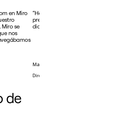
com en Miro
“He podido crear prototipos muy rápi
uestro
precisión gracias a Miro. No puedo ima
 Miro se
diario sin esta herramienta”.
que nos
navegábamos
Mariana Carril
Directora de gestión de productos en EPAM 
o de