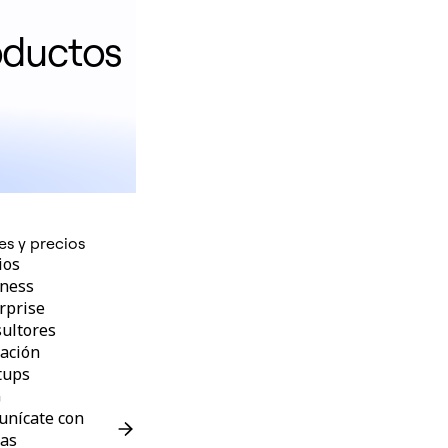
organización
oductos
es y precios
ios
ness
rprise
ultores
ación
tups
G
nícate con
as