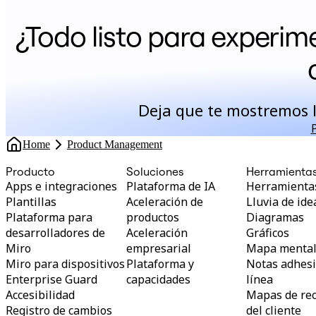
correcto más rápido:
lecciones de un líder de
¿Todo listo para experim
producto
Deja que te mostremos 
Home
Product Management
Producto
Soluciones
Herramienta
Apps e integraciones
Plataforma de IA
Herramientas
Plantillas
Aceleración de
Lluvia de ide
Plataforma para
productos
Diagramas
desarrolladores de
Aceleración
Gráficos
Miro
empresarial
Mapa menta
Miro para dispositivos
Plataforma y
Notas adhesi
Enterprise Guard
capacidades
línea
Accesibilidad
Mapas de rec
Registro de cambios
del cliente