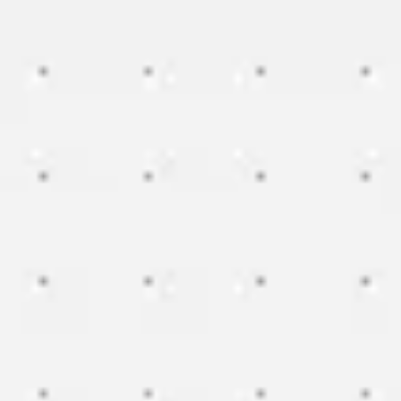
Miroverse
Plantillas
Para ti
Impulsadas por IA
Por caso de uso