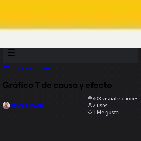
Discover
Por equipo
Por tamaño
Todas las plantillas
Gráfico T de causa y efecto
408
visualizaciones
2
usos
Rizwan Khawaja
1
Me gusta
Usar la plantilla