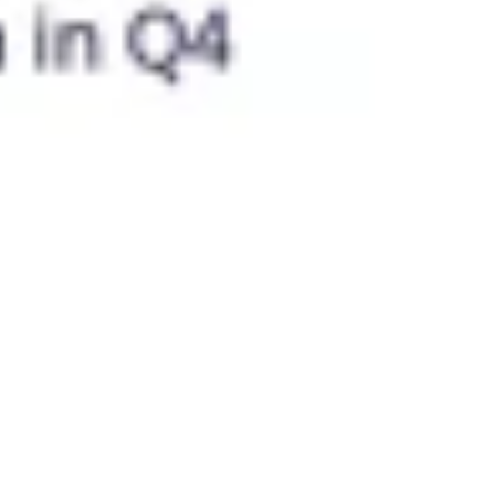
1,1 mil
Me gusta
6,9 mil
usos
Sesión de Ideación de Descubrimiento de Producto
Tim Herbig
803
Me gusta
6,2 mil
usos
Lienzo de Mapa de empatía
Jack León
252
Me gusta
5,5 mil
usos
Jobs To Be Done (JTBD) para Gerentes de Producto
Product School
949
Me gusta
5,3 mil
usos
Mapa de experiencias
Josh Zak
1 mil
Me gusta
5 mil
usos
Roadmap de producto Agile