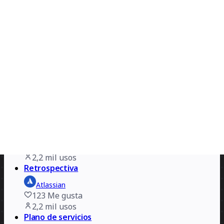
2,3 mil
usos
Mapa estratégico de producto
Shyvee Shi
361
Me gusta
2,2 mil
usos
Retrospectiva
Atlassian
123
Me gusta
2,2 mil
usos
Plano de servicios