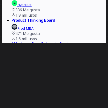
Hyperact
336
Me gusta
1,9 mil
usos
Product Thinking Board
Prod MBA
471
Me gusta
1,6 mil
usos
Métricas y Estadísticas de Producto
Prod MBA
284
Me gusta
1,5 mil
usos
Documento modular de requisitos del producto
Kusuma Sukma
234
Me gusta
1,4 mil
usos
Presentación de la función del producto
Kristin Leitch
246
Me gusta