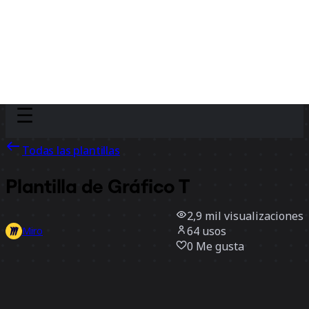
Discover
Por equipo
Por tamaño
Todas las plantillas
Plantilla de Gráfico T
2,9 mil
visualizaciones
64
usos
Miro
0
Me gusta
Usar la plantilla