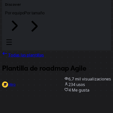
Discover
Por equipo
Por tamaño
Todas las plantillas
Plantilla de roadmap Agile
6,7 mil
visualizaciones
234
usos
Miro
4
Me gusta
Usar la plantilla