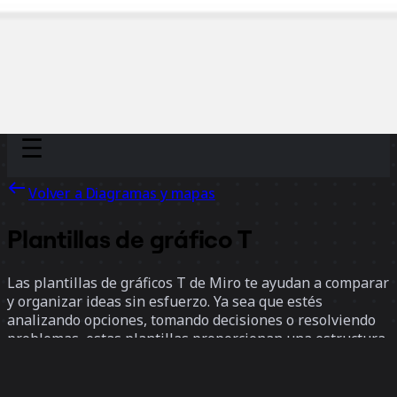
Discover
Por equipo
Por tamaño
Volver a Diagramas y mapas
Plantillas de gráfico T
Las plantillas de gráficos T de Miro te ayudan a comparar
y organizar ideas sin esfuerzo. Ya sea que estés
analizando opciones, tomando decisiones o resolviendo
problemas, estas plantillas proporcionan una estructura
clara para visualizar pros y contras, identificar patrones
y aclarar decisiones.