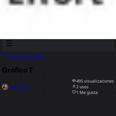
Discover
Por equipo
Por tamaño
Todas las plantillas
Gráfico T
495
visualizaciones
2
usos
Erwan Derlyn
1
Me gusta
Usar la plantilla