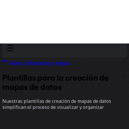
Discover
Por equipo
Por tamaño
Volver a Diagramas y mapas
Plantillas para la creación de
mapas de datos
Nuestras plantillas de creación de mapas de datos
simplifican el proceso de visualizar y organizar
relaciones de datos complejas. Colabora en tiempo real
para descubrir ideas, optimizar flujos de trabajo y crear
una vista clara de tu estructura de datos.