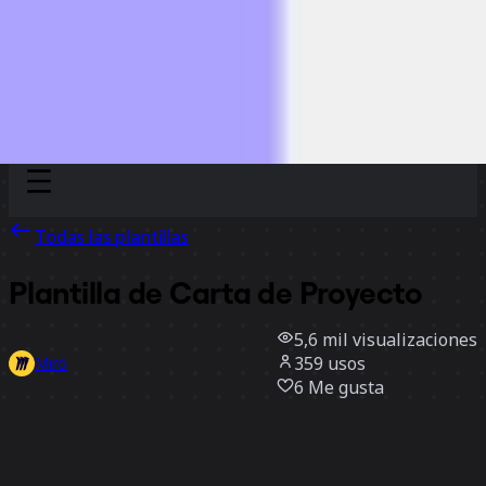
Discover
Por equipo
Por tamaño
Todas las plantillas
Plantilla de Carta de Proyecto
5,6 mil
visualizaciones
359
usos
Miro
6
Me gusta
Usar la plantilla