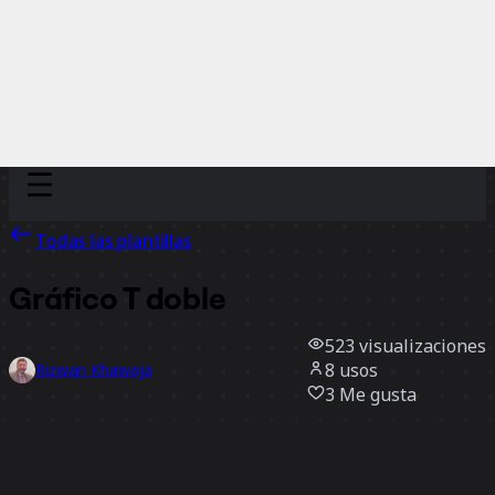
Discover
Por equipo
Por tamaño
Todas las plantillas
Gráfico T doble
523
visualizaciones
8
usos
Rizwan Khawaja
3
Me gusta
Usar la plantilla