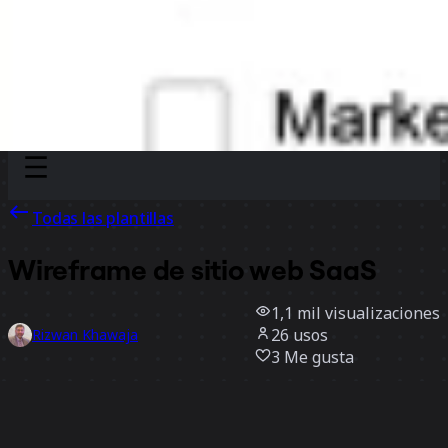
Discover
Por equipo
Por tamaño
Todas las plantillas
Wireframe de sitio web SaaS
1,1 mil
visualizaciones
26
usos
Rizwan Khawaja
3
Me gusta
Usar la plantilla