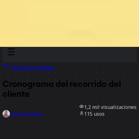
Discover
Por equipo
Por tamaño
Todas las plantillas
Cronograma del recorrido del
cliente
1,2 mil
visualizaciones
115
usos
Rizwan Khawaja
6
Me gusta
Usar la plantilla