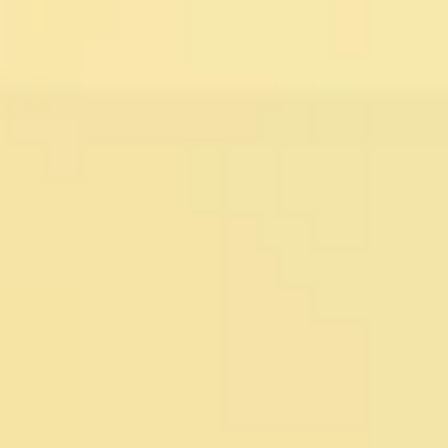
Miroverse
Plantillas
Para ti
Impulsadas por IA
Por caso de uso