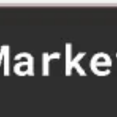
Miroverse
Plantillas
Para ti
Impulsadas por IA
Por caso de uso