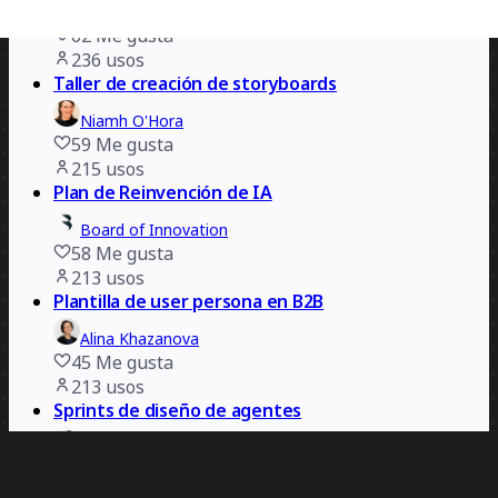
CarMax Experience Design
62
Me gusta
236
usos
Taller de creación de storyboards
Niamh O'Hora
59
Me gusta
215
usos
Plan de Reinvención de IA
Board of Innovation
58
Me gusta
213
usos
Plantilla de user persona en B2B
Alina Khazanova
45
Me gusta
213
usos
Sprints de diseño de agentes
Damien H
65
Me gusta
213
usos