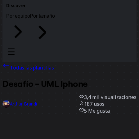
Discover
Por equipo
Por tamaño
Todas las plantillas
Desafío - UML Iphone
3,4 mil
visualizaciones
187
usos
Arthur Brandi
5
Me gusta
Usar la plantilla