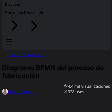
Discover
Por equipo
Por tamaño
Todas las plantillas
Diagrama BPMN del proceso de
fabricación
4,4 mil
visualizaciones
328
usos
Rizwan Khawaja
24
Me gusta
Usar la plantilla