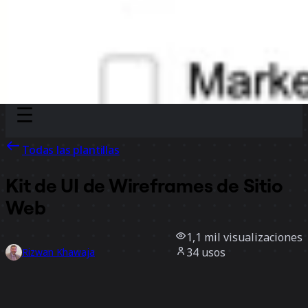
Discover
Por equipo
Por tamaño
Todas las plantillas
Kit de UI de Wireframes de Sitio
Web
1,1 mil
visualizaciones
34
usos
Rizwan Khawaja
6
Me gusta
Usar la plantilla