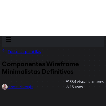
Discover
Por equipo
Por tamaño
Todas las plantillas
Componentes Wireframe
Minimalistas Definitivos
854
visualizaciones
16
usos
Rizwan Khawaja
3
Me gusta
Usar la plantilla