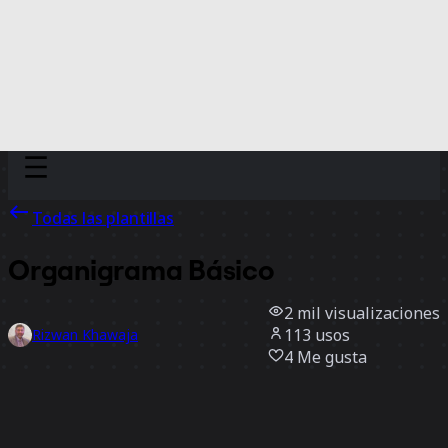
Discover
Por equipo
Por tamaño
Todas las plantillas
Organigrama Básico
2 mil
visualizaciones
113
usos
Rizwan Khawaja
4
Me gusta
Usar la plantilla