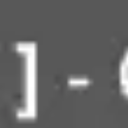
Miroverse
Plantillas
Para ti
Impulsadas por IA
Por caso de uso