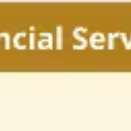
Miroverse
Plantillas
Para ti
Impulsadas por IA
Por caso de uso